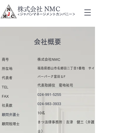
株式会社 NMC
<ジャパンマネージメントカンパニー＞
​会社概要
商号
株式会社NMC
福島県郡山市名郷田二丁目1番地 サイ
所在地
バーパーク富田１F
​代表者
代表取締役 菊地祐司
TEL
024-991-5255
​FAX
024-983-3933
​社員数
​10名
​顧問弁護士
きつ法律事務所：吉津 健三（弁護
顧問税理士
士）​