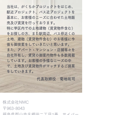
当社は、がくちかプロジェクトをはじめ、
駅近プロジェクト、バス近プロジェクトを
基本に、お客様のニーズに合わせた土地販
売及び賃貸を行っております。
特に学区内での土地建物（賃貸物件含む）
をお探しの方、また駅周辺、バス停近くの
土地、建物（賃貸物件含む）のお客様に今
後も御提案をしていきたいと思います。
また​、アパート・マンション・店舗等々を
自社所有し、賃貸の御案内物件も多数掲載
しています。お客様の多様なニーズの中
で、土地及び賃貸物件がマッチするご提案
をしていきます。
代表取締役 菊地祐司
​株式会社NMC
​〒963-8043
福島県郡山市名郷田二丁目1番 サイバー