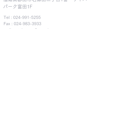
パーク富田1F
Tel :
024-991-5255
Fax :
024-983-3933
​mail：
otoiawase@nmc-k.com
株式会社NMC | 福島県の土地売
買・査定・賃貸物件｜須賀川市土
地・ 郡山市土地