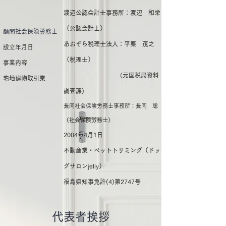
渡辺公認会計士事務所：渡辺 和栄
（公認会計士）
​顧問社会保険労務士​
あおぞら税理士法人：平栗 茂之
設立年月日
（税理士）
事業内容
​ (元国税局資料
宅地建物取引業
調査課)
長岡社会保険労務士事務所：長岡 聡
（社会保険労務士）​​​
2004年4月1日
不動産業・ペットトリミング（ドッ
グサロンjelly
）
福島県知事免許(4)第2747号
代表者挨拶